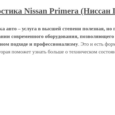
стика Nissan Primera (Ниссан
а авто – услуга в высшей степени полезная, но
нии современного оборудования, позволяющего у
нном подходе и профессионализму
. Это и есть фо
оторая поможет узнать больше о техническом состо
 ранней стадии, пока это требует не так много дене
ование актуально как для отдельных систем, так и
диагностике Nissan Primera каждый владелец данног
осервис НИВЮС – это не только диагностика и рем
е обслуживание, выполняемое высокопрофессионал
о гарантия эффективности и быстрое выполнение. 
е.