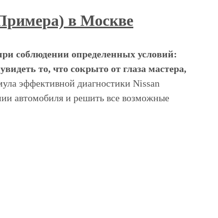
 Примера) в Москве
 при соблюдении определенных условий:
видеть то, что сокрыто от глаза мастера,
рмула эффективной диагностики Nissan
янии автомобиля и решить все возможные
г и времени, как ремонт.
 всей машины в комплексе. Разнообразные
о авто может найти в техническом центре
онт транспортного средства, но еще и
ьными мастерами. Преимущество услуг
Эти стороны работы техцентра относятся и к