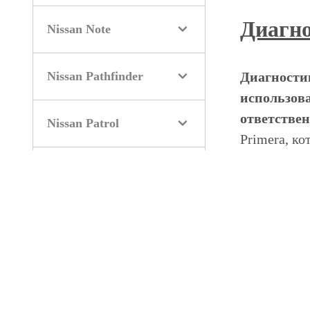
Диагно
Nissan Note
Nissan Pathfinder
Диагностик
использова
ответстве
Nissan Patrol
Primera, к
проблемы на
Nissan Primera
Диагностир
Nissan Pulsar
услуги по 
НИВЮС. Авт
техническо
Nissan Qashqai
НИВЮС – эт
диагностик