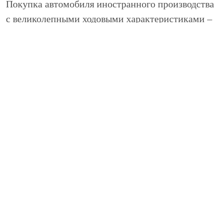
Покупка автомобиля иностранного производства
с великолепными ходовыми характеристиками –
это далеко не все, что потребуется сделать для
обеспечения себе комфортного передвижения.
Те самые великолепные характеристики,
заложенные производителем в автомобиль, к
сожалению, не являются вечными. Для
продления срока эксплуатации Nissan Note,
поддержанию этого автомобиля в хорошем
состоянии нужно качественное техническое
обслуживание Ниссан Ноут, которое может быть
осуществлено лишь грамотными специалистами.
Преимущества ремонта в
техцентре НИВЮС