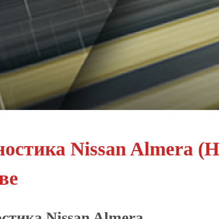
остика Nissan Almera (
ве
стика Nissan Almera