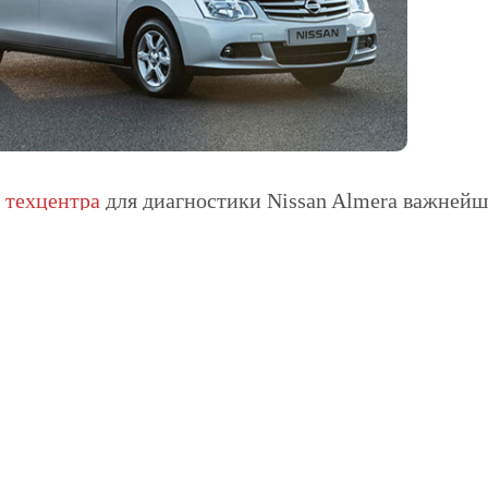
е
техцентра
для диагностики Nissan Almera важней
ализм персонала и наличие такого оборудования. Л
ачественно, результаты будут надежными и, как сл
монте еще незначительной неполадки, которая могла
ком центре НИВЮС владельцам Almera доступны с
стика АКПП Nissan Almera;