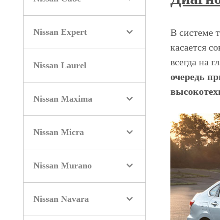
Nissan Expert
В системе 
касается с
всегда на г
Nissan Laurel
очередь пр
высокотех
Nissan Maxima
Nissan Micra
Nissan Murano
Nissan Navara