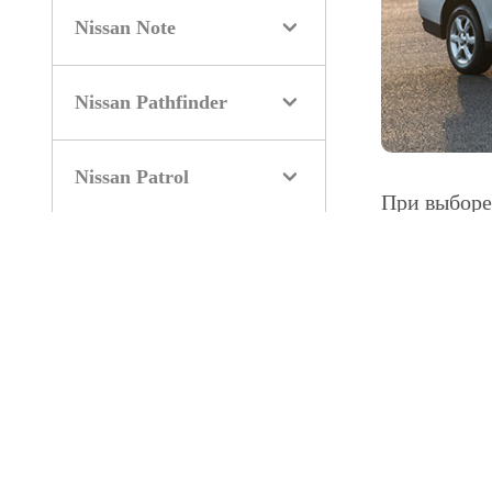
Nissan Note
Nissan Pathfinder
Nissan Patrol
При выбор
профессион
Nissan Primera
проведена к
время на ре
Nissan Pulsar
В техничес
авто:
Nissan Qashqai
Диагно
Nissan Quest