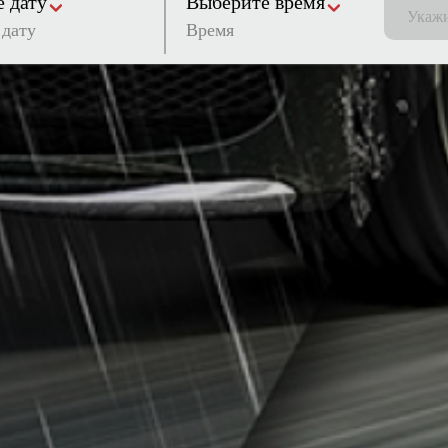
 дату
Выберите время
Время