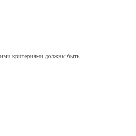
шими критериями должны быть
ишь в таком случае диагностика будет
едствие, клиент может сэкономить деньги и
 себя не проявлять все это время.
ледующие услуги диагностики данной модели