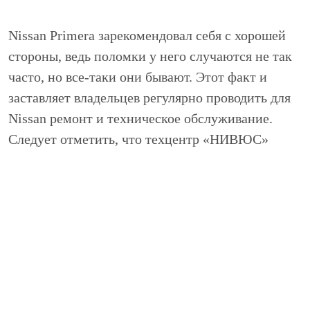
Nissan Primera зарекомендовал себя с хорошей
стороны, ведь поломки у него случаются не так
часто, но все-таки они бывают. Этот факт и
заставляет владельцев регулярно проводить для
Nissan ремонт и техническое обслуживание.
Следует отметить, что техцентр «НИВЮС»
предлагает полный спектр услуг, которые
включают диагностику, ремонт и
техобслуживание автомобилей Nissan.
Наши специалисты способны в самые сжатые
сроки провести необходимые работы для
автомобилей Nissan. Благодаря использованию
нового оборудования и качественного