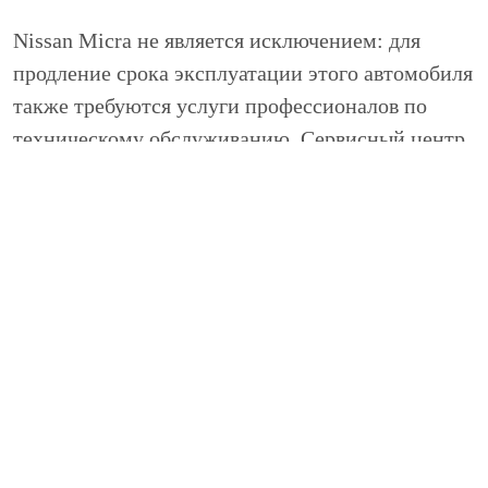
Nissan Micra не является исключением: для
продление срока эксплуатации этого автомобиля
также требуются услуги профессионалов по
техническому обслуживанию. Сервисный центр
НИВЮС осуществляет высококлассное
техническое обслуживание Micra – каждый
клиент техцентра остается доволен качеством
работы и скоростью ее выполнения.
К качеству технического обслуживания Ниссан
Микра необходимо относится требовательно. От
того, насколько добросовестно автомастер
отнесется к своей задаче, может зависеть
безопасность на дороге.
Надежное