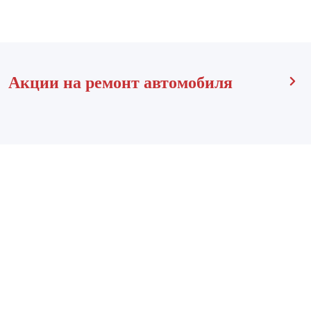
Акции на ремонт автомобиля
О компании
Мы работаем для Вас
Технический центр "НИВЮС" предоставляет услуги
ремонта автомобилей с 1997 года. За этот период нашими
постоянными клиентами стали десятки тысяч владельцев
автомобилей. За годы работы мы приобрели огромный багаж