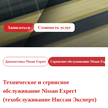
Записаться
Cтоимость услуг
Диагностика Nissan Expert
Сервисное обслуживание Nissan Expe
Техническое и сервисное
обcлуживание Nissan Expert
(техобслуживание Ниссан Эксперт)