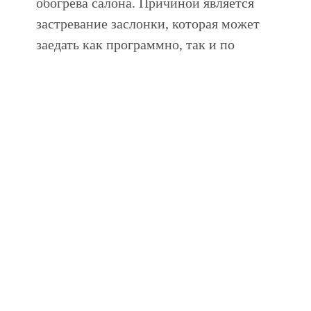
обогрева салона. Причиной является
застревание заслонки, которая может
заедать как программно, так и по
механическим причинам. Поэтому после
сборки панели приборов необходимо
сбросить все аварийные сообщения.
Плохое закрепление водительского сиденья,
которое уже через несколько тыс. км
начинает стучать. Эта проблема совсем
нередка, так как проявляется из-за не только
плохого качества сборки, но и
некачественных используемых материалов.
Для удаления проблемы необходима
доработка конструкции сиденья.