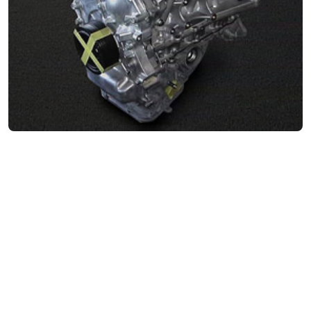
Что становится причиной
неисправностей?
Итак, почему же чаще всего возникает
необходимость в капитальном ремонте
двигателей Ниссан? Предлагаем вашему
вниманию перечень факторов, негативно